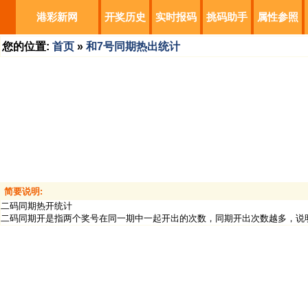
港彩新网
开奖历史
实时报码
挑码助手
属性参照
您的位置:
首页
»
和7号同期热出统计
简要说明:
二码同期热开统计
二码同期开是指两个奖号在同一期中一起开出的次数，同期开出次数越多，说