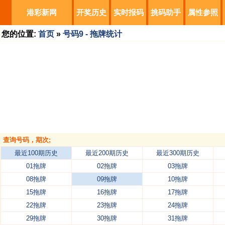
港彩新网
开奖历史
实时报码
挑码助手
属性参照
您的位置:
首页
»
号码9 - 拖牌统计
查询号码，期次;
最近100期历史
最近200期历史
最近300期历史
01拖牌
02拖牌
03拖牌
08拖牌
09拖牌
10拖牌
15拖牌
16拖牌
17拖牌
22拖牌
23拖牌
24拖牌
29拖牌
30拖牌
31拖牌