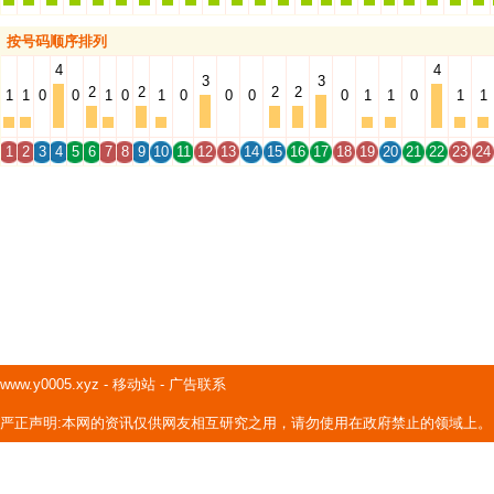
按号码顺序排列
4
4
3
3
2
2
2
2
1
1
0
0
1
0
1
0
0
0
0
1
1
0
1
1
1
2
3
4
5
6
7
8
9
10
11
12
13
14
15
16
17
18
19
20
21
22
23
24
www.y0005.xyz
-
移动站
-
广告联系
严正声明:本网的资讯仅供网友相互研究之用，请勿使用在政府禁止的领域上。