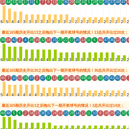
18
44
33
38
17
31
6
7
8
13
21
36
29
49
16
5
28
32
25
37
48
47
6
5
4
4
3
3
3
3
3
3
3
3
2
2
2
2
2
2
2
2
2
2
2
最近165期历史开出13之后拖出下一期开奖球号的情况！13总共开出过20次；
39
24
42
2
4
28
19
32
18
15
27
22
17
20
13
11
6
46
47
36
12
10
6
5
5
5
4
4
4
4
4
4
3
3
3
3
3
3
3
3
3
3
2
2
2
最近165期历史开出30之后拖出下一期开奖球号的情况！30总共开出过16次；
45
7
10
13
28
37
2
47
11
12
17
18
19
35
49
16
23
32
25
41
42
40
5
4
4
4
4
4
4
3
3
3
3
3
3
3
2
2
2
2
2
2
2
2
2
最近165期历史开出3之后拖出下一期开奖球号的情况！3总共开出过14次；
49
48
5
6
2
34
23
36
37
24
19
15
28
14
12
11
10
8
18
29
25
32