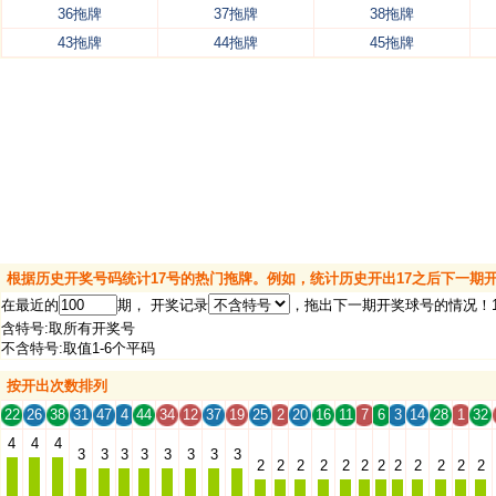
36拖牌
37拖牌
38拖牌
43拖牌
44拖牌
45拖牌
根据历史开奖号码统计17号的热门拖牌。例如，统计历史开出17之后下一期
在最近的
期， 开奖记录
，拖出下一期开奖球号的情况！1
含特号:取所有开奖号
不含特号:取值1-6个平码
按开出次数排列
22
26
38
31
47
4
44
34
12
37
19
25
2
20
16
11
7
6
3
14
28
1
32
4
4
4
3
3
3
3
3
3
3
3
2
2
2
2
2
2
2
2
2
2
2
2