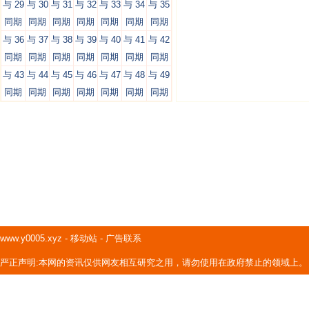
与 29
与 30
与 31
与 32
与 33
与 34
与 35
同期
同期
同期
同期
同期
同期
同期
与 36
与 37
与 38
与 39
与 40
与 41
与 42
同期
同期
同期
同期
同期
同期
同期
与 43
与 44
与 45
与 46
与 47
与 48
与 49
同期
同期
同期
同期
同期
同期
同期
www.y0005.xyz
-
移动站
-
广告联系
严正声明:本网的资讯仅供网友相互研究之用，请勿使用在政府禁止的领域上。