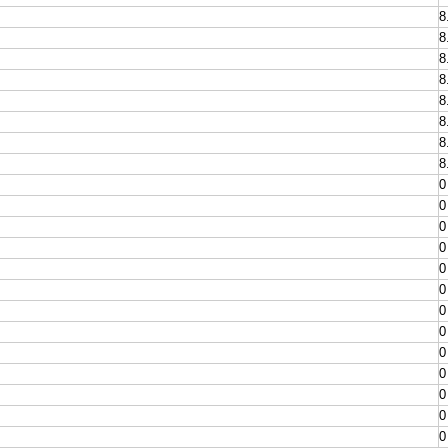
8
8
8
8
8
8
8
8
0
0
0
0
0
0
0
0
0
0
0
0
0