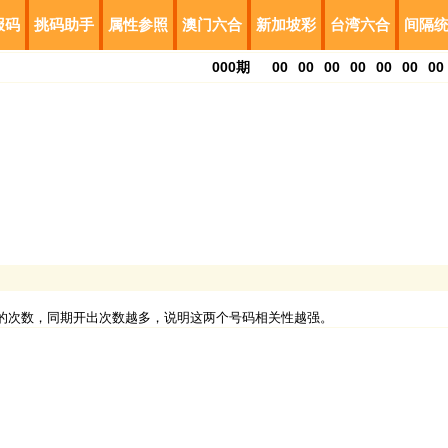
报码
挑码助手
属性参照
澳门六合
新加坡彩
台湾六合
间隔
000
期
00
00
00
00
00
00
00
的次数，同期开出次数越多，说明这两个号码相关性越强。