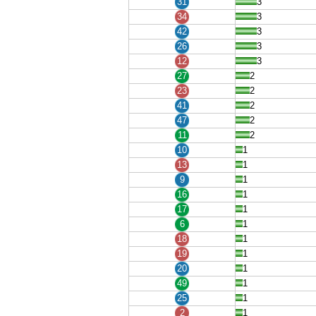
31
3
34
3
42
3
26
3
12
3
27
2
23
2
41
2
47
2
11
2
10
1
13
1
9
1
16
1
17
1
6
1
18
1
19
1
20
1
49
1
25
1
2
1