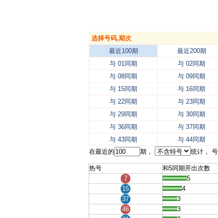
选择号码,期次
最近100期
最近200期
与 01同期
与 02同期
与 08同期
与 09同期
与 15同期
与 16同期
与 22同期
与 23同期
与 29同期
与 30同期
与 36同期
与 37同期
与 43同期
与 44同期
在最近的
期，
统计， 
热号
和5同期开出次数
7
5
15
4
37
3
46
3