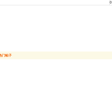
0
热门帖子