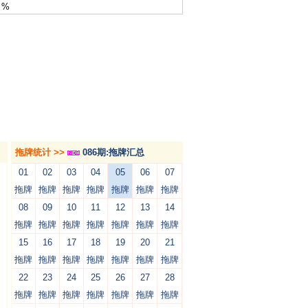
 %
拖牌统计 >>
086期:拖牌汇总
01
02
03
04
05
06
07
拖牌
拖牌
拖牌
拖牌
拖牌
拖牌
拖牌
08
09
10
11
12
13
14
拖牌
拖牌
拖牌
拖牌
拖牌
拖牌
拖牌
15
16
17
18
19
20
21
拖牌
拖牌
拖牌
拖牌
拖牌
拖牌
拖牌
22
23
24
25
26
27
28
拖牌
拖牌
拖牌
拖牌
拖牌
拖牌
拖牌