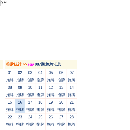
0 %
拖牌统计 >>
087期:拖牌汇总
01
02
03
04
05
06
07
拖牌
拖牌
拖牌
拖牌
拖牌
拖牌
拖牌
08
09
10
11
12
13
14
拖牌
拖牌
拖牌
拖牌
拖牌
拖牌
拖牌
15
16
17
18
19
20
21
拖牌
拖牌
拖牌
拖牌
拖牌
拖牌
拖牌
22
23
24
25
26
27
28
拖牌
拖牌
拖牌
拖牌
拖牌
拖牌
拖牌