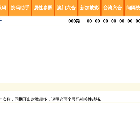
报码
挑码助手
属性参照
澳门六合
新加坡彩
台湾六合
间隔
计
000
期
00
00
00
00
00
00
0
的次数，同期开出次数越多，说明这两个号码相关性越强。