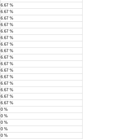
6.67 %
6.67 %
6.67 %
6.67 %
6.67 %
6.67 %
6.67 %
6.67 %
6.67 %
6.67 %
6.67 %
6.67 %
6.67 %
6.67 %
6.67 %
6.67 %
0 %
0 %
0 %
0 %
0 %