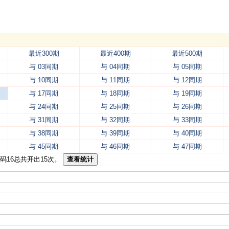
最近300期
最近400期
最近500期
与 03同期
与 04同期
与 05同期
与 10同期
与 11同期
与 12同期
与 17同期
与 18同期
与 19同期
与 24同期
与 25同期
与 26同期
与 31同期
与 32同期
与 33同期
与 38同期
与 39同期
与 40同期
与 45同期
与 46同期
与 47同期
码16总共开出15次。
查看统计