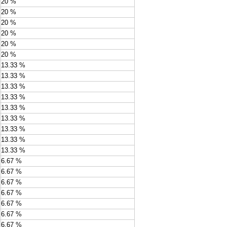
20 %
20 %
20 %
20 %
20 %
20 %
13.33 %
13.33 %
13.33 %
13.33 %
13.33 %
13.33 %
13.33 %
13.33 %
13.33 %
6.67 %
6.67 %
6.67 %
6.67 %
6.67 %
6.67 %
6.67 %