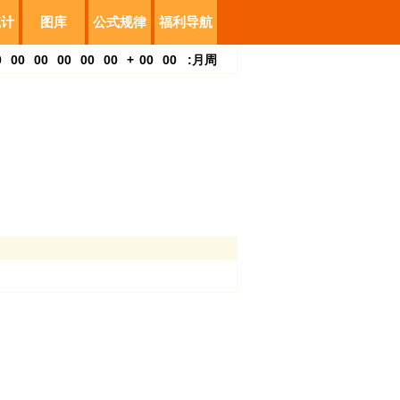
统计
图库
公式规律
福利导航
0
00
00
00
00
00
+
00
00
:
月
周