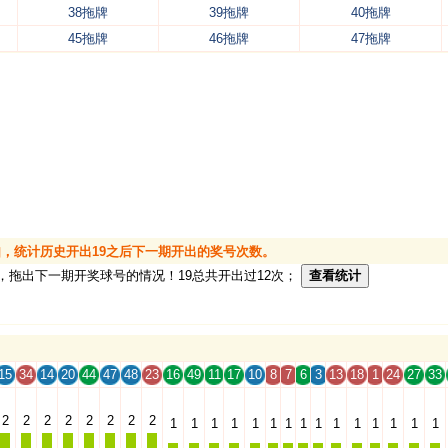
38拖牌
39拖牌
40拖牌
45拖牌
46拖牌
47拖牌
如，统计历史开出19之后下一期开出的奖号次数。
，拖出下一期开奖球号的情况！19总共开出过12次；
查看统计
15
34
14
20
44
47
48
23
16
49
11
17
10
8
7
6
3
13
18
1
24
27
33
2
2
2
2
2
2
2
2
1
1
1
1
1
1
1
1
1
1
1
1
1
1
1