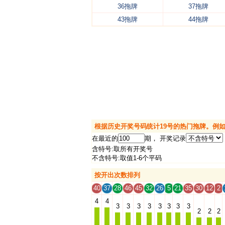
36拖牌
37拖牌
43拖牌
44拖牌
根据历史开奖号码统计19号的热门拖牌。例
在最近的
期， 开奖记录
含特号:取所有开奖号
不含特号:取值1-6个平码
按开出次数排列
40
37
28
46
45
32
26
5
21
35
30
12
2
4
4
3
3
3
3
3
3
3
3
2
2
2