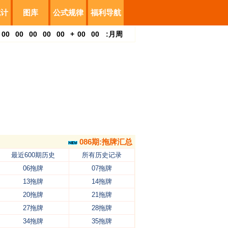
统计
图库
公式规律
福利导航
00
00
00
00
00
+
00
00
:
月
周
086期:拖牌汇总
最近600期历史
所有历史记录
06拖牌
07拖牌
13拖牌
14拖牌
20拖牌
21拖牌
27拖牌
28拖牌
34拖牌
35拖牌