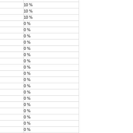
10 %
10 %
10 %
0 %
0 %
0 %
0 %
0 %
0 %
0 %
0 %
0 %
0 %
0 %
0 %
0 %
0 %
0 %
0 %
0 %
0 %