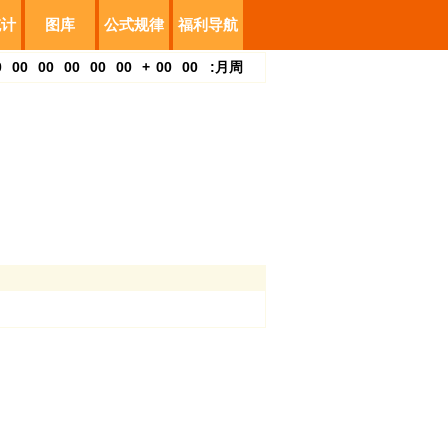
统计
图库
公式规律
福利导航
0
00
00
00
00
00
+
00
00
:
月
周