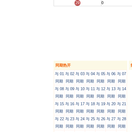
29
0
同期热开
与 01
与 02
与 03
与 04
与 05
与 06
与 07
同期
同期
同期
同期
同期
同期
同期
与 08
与 09
与 10
与 11
与 12
与 13
与 14
同期
同期
同期
同期
同期
同期
同期
与 15
与 16
与 17
与 18
与 19
与 20
与 21
同期
同期
同期
同期
同期
同期
同期
与 22
与 23
与 24
与 25
与 26
与 27
与 28
同期
同期
同期
同期
同期
同期
同期