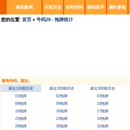
港彩新网
开奖历史
实时报码
挑码助手
属性参照
您的位置:
首页
»
号码28 - 拖牌统计
查询号码，期次;
最近100期历史
最近200期历史
最近300期历史
01拖牌
02拖牌
03拖牌
08拖牌
09拖牌
10拖牌
15拖牌
16拖牌
17拖牌
22拖牌
23拖牌
24拖牌
29拖牌
30拖牌
31拖牌