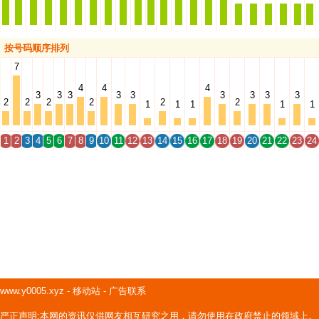
按号码顺序排列
7
4
4
4
3
3
3
3
3
3
3
3
3
2
2
2
2
2
2
1
1
1
1
1
1
2
3
4
5
6
7
8
9
10
11
12
13
14
15
16
17
18
19
20
21
22
23
24
www.y0005.xyz
-
移动站
-
广告联系
严正声明:本网的资讯仅供网友相互研究之用，请勿使用在政府禁止的领域上。