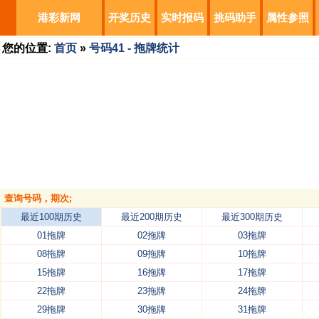
港彩新网
开奖历史
实时报码
挑码助手
属性参照
您的位置:
首页
»
号码41 - 拖牌统计
查询号码，期次;
最近100期历史
最近200期历史
最近300期历史
01拖牌
02拖牌
03拖牌
08拖牌
09拖牌
10拖牌
15拖牌
16拖牌
17拖牌
22拖牌
23拖牌
24拖牌
29拖牌
30拖牌
31拖牌