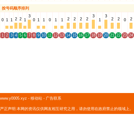
按号码顺序排列
3
3
3
2
2
2
2
2
2
2
2
2
0
1
1
1
0
1
1
0
1
1
1
0
1
2
3
4
5
6
7
8
9
10
11
12
13
14
15
16
17
18
19
20
21
22
23
24
www.y0005.xyz
-
移动站
-
广告联系
严正声明:本网的资讯仅供网友相互研究之用，请勿使用在政府禁止的领域上。