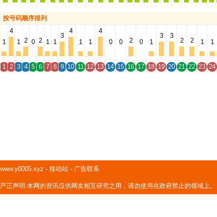
按号码顺序排列
4
4
4
3
3
3
2
2
2
2
2
1
1
0
1
1
1
1
0
0
0
1
1
1
1
2
3
4
5
6
7
8
9
10
11
12
13
14
15
16
17
18
19
20
21
22
23
24
www.y0005.xyz
-
移动站
-
广告联系
严正声明:本网的资讯仅供网友相互研究之用，请勿使用在政府禁止的领域上。