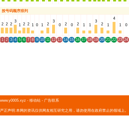
按号码顺序排列
4
3
3
3
2
2
2
2
2
2
2
2
2
1
1
0
1
0
0
1
1
1
1
0
1
2
3
4
5
6
7
8
9
10
11
12
13
14
15
16
17
18
19
20
21
22
23
24
www.y0005.xyz
-
移动站
-
广告联系
严正声明:本网的资讯仅供网友相互研究之用，请勿使用在政府禁止的领域上。