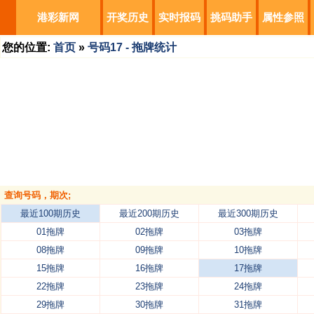
港彩新网
开奖历史
实时报码
挑码助手
属性参照
您的位置:
首页
»
号码17 - 拖牌统计
查询号码，期次;
最近100期历史
最近200期历史
最近300期历史
01拖牌
02拖牌
03拖牌
08拖牌
09拖牌
10拖牌
15拖牌
16拖牌
17拖牌
22拖牌
23拖牌
24拖牌
29拖牌
30拖牌
31拖牌