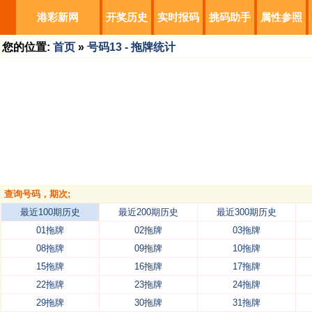
港彩新网
开奖历史
实时报码
挑码助手
属性参照
您的位置:
首页
»
号码13 - 拖牌统计
查询号码，期次;
最近100期历史
最近200期历史
最近300期历史
01拖牌
02拖牌
03拖牌
08拖牌
09拖牌
10拖牌
15拖牌
16拖牌
17拖牌
22拖牌
23拖牌
24拖牌
29拖牌
30拖牌
31拖牌