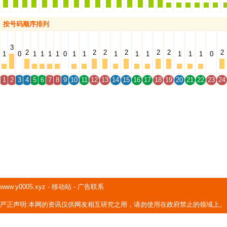
按号码顺序排列
3
2
2
2
2
2
2
2
1
0
1
1
1
1
0
1
1
1
1
1
1
1
1
0
1
2
3
4
5
6
7
8
9
10
11
12
13
14
15
16
17
18
19
20
21
22
23
24
www.y0005.xyz
-
移动站
-
广告联系
严正声明:本网的资讯仅供网友相互研究之用，请勿使用在政府禁止的领域上。