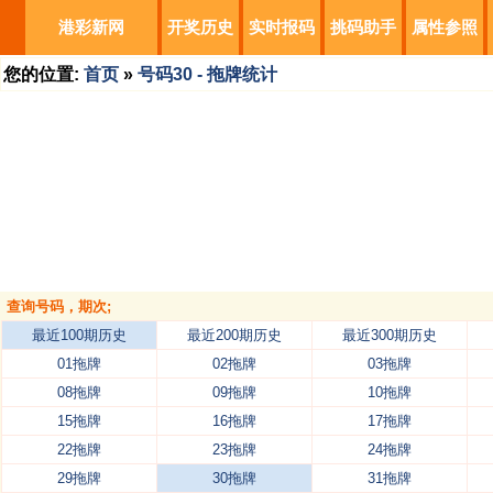
港彩新网
开奖历史
实时报码
挑码助手
属性参照
您的位置:
首页
»
号码30 - 拖牌统计
查询号码，期次;
最近100期历史
最近200期历史
最近300期历史
01拖牌
02拖牌
03拖牌
08拖牌
09拖牌
10拖牌
15拖牌
16拖牌
17拖牌
22拖牌
23拖牌
24拖牌
29拖牌
30拖牌
31拖牌