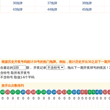
36拖牌
37拖牌
38拖牌
43拖牌
44拖牌
45拖牌
根据历史开奖号码统计30号的热门拖牌。例如，统计历史开出30之后下一期
在最近的
期， 开奖记录
，拖出下一期开奖球号的情况！
含特号:取所有开奖号
不含特号:取值1-6个平码
按开出次数排列
49
23
22
21
20
19
18
17
16
15
14
24
13
11
10
9
8
7
6
5
4
3
12
0
0
0
0
0
0
0
0
0
0
0
0
0
0
0
0
0
0
0
0
0
0
0