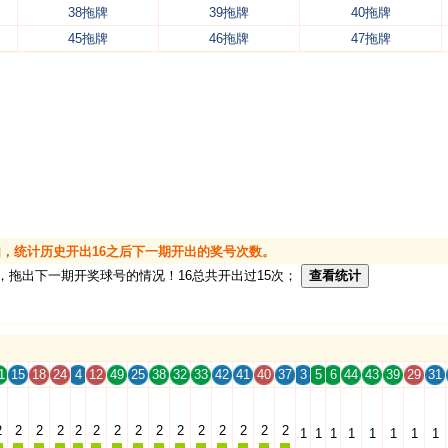
38拖牌
39拖牌
40拖牌
45拖牌
46拖牌
47拖牌
如，统计历史开出16之后下一期开出的奖号次数。
，拖出下一期开奖球号的情况！16总共开出过15次；
查看统计
1
15
18
24
4
12
49
25
38
32
33
42
41
40
37
3
5
6
44
43
39
29
31
2
2
2
2
2
2
2
2
2
2
2
2
2
2
2
1
1
1
1
1
1
1
1