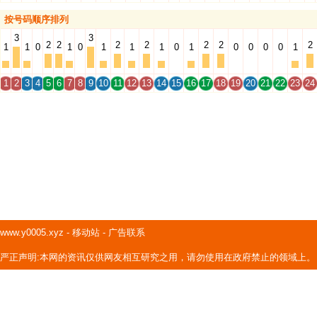
按号码顺序排列
3
3
2
2
2
2
2
2
2
1
1
0
1
0
1
1
1
0
1
0
0
0
0
1
1
2
3
4
5
6
7
8
9
10
11
12
13
14
15
16
17
18
19
20
21
22
23
24
www.y0005.xyz
-
移动站
-
广告联系
严正声明:本网的资讯仅供网友相互研究之用，请勿使用在政府禁止的领域上。