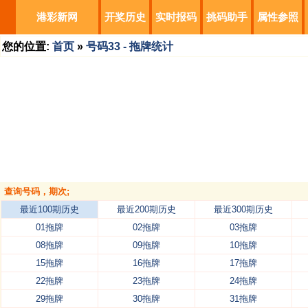
港彩新网
开奖历史
实时报码
挑码助手
属性参照
您的位置:
首页
»
号码33 - 拖牌统计
查询号码，期次;
最近100期历史
最近200期历史
最近300期历史
01拖牌
02拖牌
03拖牌
08拖牌
09拖牌
10拖牌
15拖牌
16拖牌
17拖牌
22拖牌
23拖牌
24拖牌
29拖牌
30拖牌
31拖牌